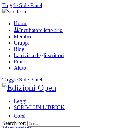
Toggle Side Panel
Home
Incubatore letterario
Membri
Gruppi
Blog
La rivista degli scrittori
Punti
Aiuto!
Toggle Side Panel
Leggi
SCRIVI UN LIBRICK
Corsi
Search for: