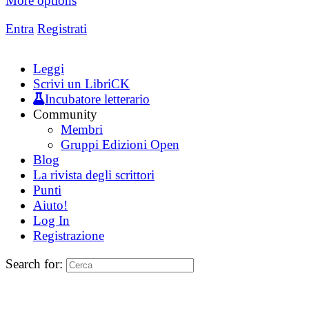
More options
Entra
Registrati
Leggi
Scrivi un LibriCK
Incubatore letterario
Community
Membri
Gruppi Edizioni Open
Blog
La rivista degli scrittori
Punti
Aiuto!
Log In
Registrazione
Search for: