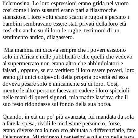
l’elemosina.
Le loro espressioni erano grida nel vuoto
così come i loro sussurri erano pari a filastrocche
silenziose. I loro volti erano scarni e rugosi e persino i
bambini sembravano essere stati privati della loro età
così che anche su di loro le rughe, testimoni di un
sentimento antico, dilagassero.
Mia mamma mi diceva sempre che i poveri esistono
solo in Africa e nelle pubblicità e che quelli che vedevo
al supermercato non erano altro che abbindolatori e
falsari , oppure, se era veritiero il loro essere poveri, loro
erano gli unici colpevoli della propria povertà ed essa
doveva pesare solo e unicamente su di loro.
Così,
mentre le altre persone facevano cadere i loro spiccioli
nelle mani di questi signori, mia madre lasciava che il
suo resto ridondasse sul fondo della sua borsa.
Quando, in età un po’ più avanzata, fui mandata da sola
a fare la spesa, rividi le medesime persone o, forse,
erano diverse ma io non ero abituata a differenziarle, fare
l’elemosina. Mi rigiravo i centesimi e gli euro nella tasca