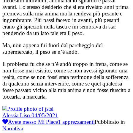
medesimi individui, allontanai lo sguardo e passai
avanti. Lo stesso desiderio che si era rivelato anni prima
premeva sulla mia anima ma la rendeva più pesante e
ingombrante. Più passi facevo in avanti, più pesanti
erano gli spiccioli nella tasca e mi sembrava di star
pendendo da un lato tale era il peso.
Ma, non appena fui fuori dal parcheggio del
supermercato, il peso se n’è andò.
Il problema fu che se n’è andò troppo in fretta, come se
non fosse mai esistito, come se non avessi ignorato una
realtà, come se non fossi stata testimone della sofferenza
di qualcuno senza intervenire, come se quel qualcosa
fosse passato vicino alla mia anima e non fosse riuscito a
toccarla, a marcarla.
Alessia Liso
04/05/2021
Avete messo Mi Piace
1
apprezzamenti
Pubblicato in
Narrativa