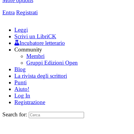
More options
Entra
Registrati
Leggi
Scrivi un LibriCK
Incubatore letterario
Community
Membri
Gruppi Edizioni Open
Blog
La rivista degli scrittori
Punti
Aiuto!
Log In
Registrazione
Search for: