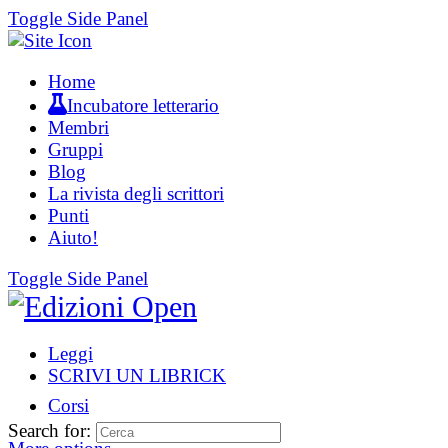
Toggle Side Panel
Home
Incubatore letterario
Membri
Gruppi
Blog
La rivista degli scrittori
Punti
Aiuto!
Toggle Side Panel
Leggi
SCRIVI UN LIBRICK
Corsi
Search for: