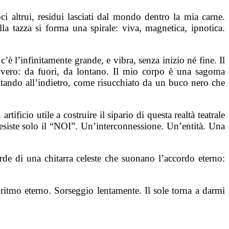
i altrui, residui lasciati dal mondo dentro la mia carne.
 tazza si forma una spirale: viva, magnetica, ipnotica.
 l’infinitamente grande, e vibra, senza inizio né fine. Il
vvero: da fuori, da lontano. Il mio corpo è una sagoma
ipitando all’indietro, come risucchiato da un buco nero che
ficio utile a costruire il sipario di questa realtà teatrale
siste solo il “NOI”. Un’interconnessione. Un’entità. Una
rde di una chitarra celeste che suonano l’accordo eterno:
ritmo eterno. Sorseggio lentamente. Il sole torna a darmi