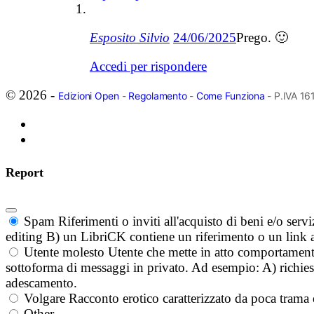
Esposito Silvio
24/06/2025
Prego. 🙂
Accedi per rispondere
© 2026 -
Edizioni Open
-
Regolamento
-
Come Funziona
- P.IVA 1
Report
Spam
Riferimenti o inviti all'acquisto di beni e/o ser
editing B) un LibriCK contiene un riferimento o un link a
Utente molesto
Utente che mette in atto comportament
sottoforma di messaggi in privato. Ad esempio: A) richieste
adescamento.
Volgare
Racconto erotico caratterizzato da poca trama 
Other