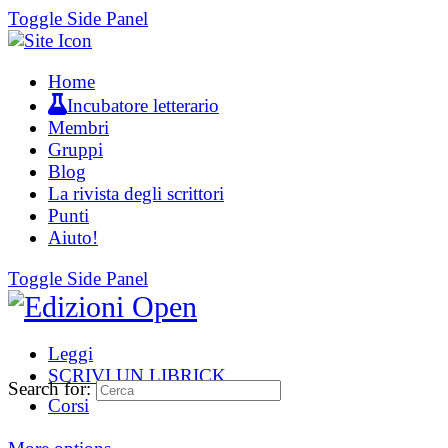
Toggle Side Panel
Home
Incubatore letterario
Membri
Gruppi
Blog
La rivista degli scrittori
Punti
Aiuto!
Toggle Side Panel
Leggi
SCRIVI UN LIBRICK
Search for:
Corsi