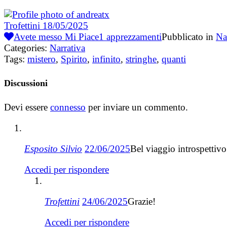
Trofettini
18/05/2025
Avete messo Mi Piace
1
apprezzamenti
Pubblicato in
Na
Categories:
Narrativa
Tags:
mistero
,
Spirito
,
infinito
,
stringhe
,
quanti
Discussioni
Devi essere
connesso
per inviare un commento.
Esposito Silvio
22/06/2025
Bel viaggio introspettivo
Accedi per rispondere
Trofettini
24/06/2025
Grazie!
Accedi per rispondere