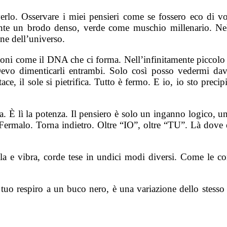
rlo. Osservare i miei pensieri come se fossero eco di voc
e un brodo denso, verde come muschio millenario. Nella
ene dell’universo.
oni come il DNA che ci forma. Nell’infinitamente piccolo c’è
Devo dimenticarli entrambi. Solo così posso vedermi da
tace, il sole si pietrifica. Tutto è fermo. E io, io sto prec
 lì la potenza. Il pensiero è solo un inganno logico, un arti
rmalo. Torna indietro. Oltre “IO”, oltre “TU”. Là dove e
ola e vibra, corde tese in undici modi diversi. Come le co
tuo respiro a un buco nero, è una variazione dello stesso 