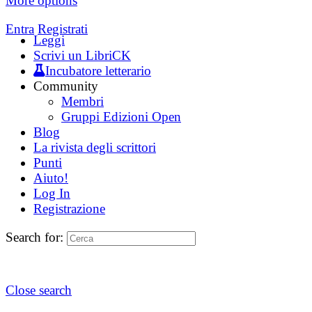
More options
Entra
Registrati
Leggi
Scrivi un LibriCK
Incubatore letterario
Community
Membri
Gruppi Edizioni Open
Blog
La rivista degli scrittori
Punti
Aiuto!
Log In
Registrazione
Search for:
Close search