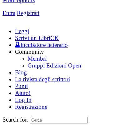
More options
Entra
Registrati
Leggi
Scrivi un LibriCK
Incubatore letterario
Community
Membri
Gruppi Edizioni Open
Blog
La rivista degli scrittori
Punti
Aiuto!
Log In
Registrazione
Search for: