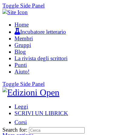
Toggle Side Panel
Home
Incubatore letterario
Membri
Gruppi
Blog
La rivista degli scrittori
Punti
Aiuto!
Toggle Side Panel
Leggi
SCRIVI UN LIBRICK
Corsi
Search for: