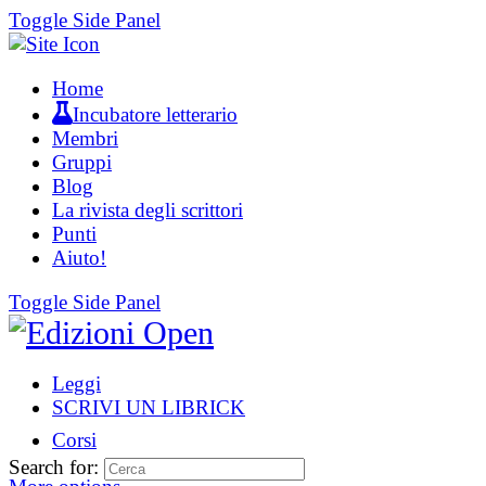
Toggle Side Panel
Home
Incubatore letterario
Membri
Gruppi
Blog
La rivista degli scrittori
Punti
Aiuto!
Toggle Side Panel
Leggi
SCRIVI UN LIBRICK
Corsi
Search for: