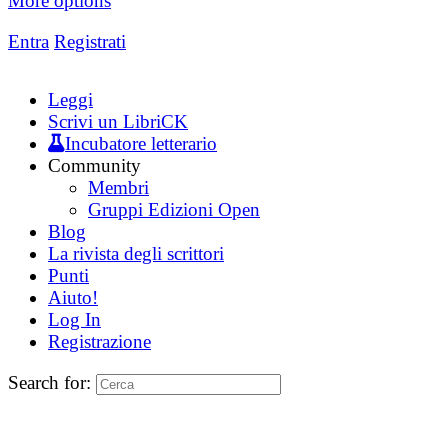
More options
Entra
Registrati
Leggi
Scrivi un LibriCK
Incubatore letterario
Community
Membri
Gruppi Edizioni Open
Blog
La rivista degli scrittori
Punti
Aiuto!
Log In
Registrazione
Search for: