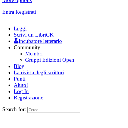
More options
Entra
Registrati
Leggi
Scrivi un LibriCK
Incubatore letterario
Community
Membri
Gruppi Edizioni Open
Blog
La rivista degli scrittori
Punti
Aiuto!
Log In
Registrazione
Search for: