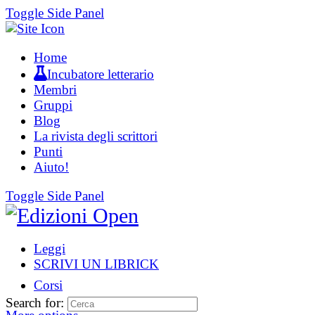
Toggle Side Panel
Home
Incubatore letterario
Membri
Gruppi
Blog
La rivista degli scrittori
Punti
Aiuto!
Toggle Side Panel
Leggi
SCRIVI UN LIBRICK
Corsi
Search for: