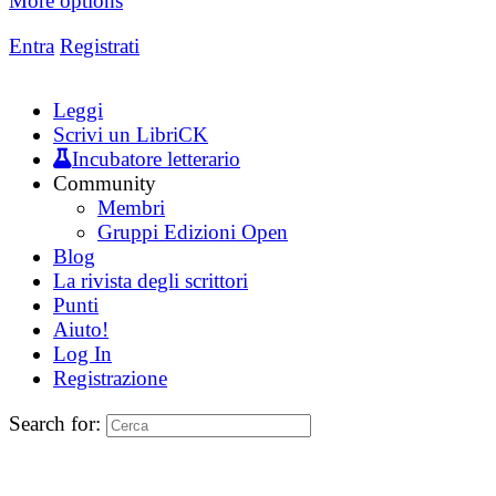
More options
Entra
Registrati
Leggi
Scrivi un LibriCK
Incubatore letterario
Community
Membri
Gruppi Edizioni Open
Blog
La rivista degli scrittori
Punti
Aiuto!
Log In
Registrazione
Search for: