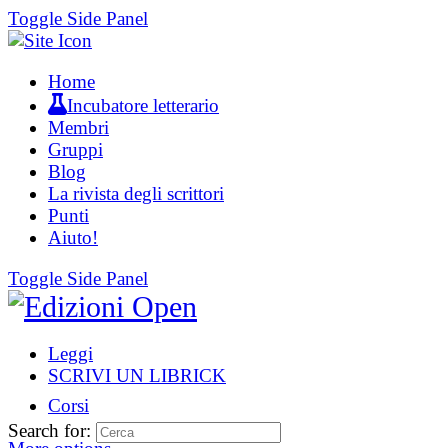
Toggle Side Panel
Home
Incubatore letterario
Membri
Gruppi
Blog
La rivista degli scrittori
Punti
Aiuto!
Toggle Side Panel
Leggi
SCRIVI UN LIBRICK
Corsi
Search for: