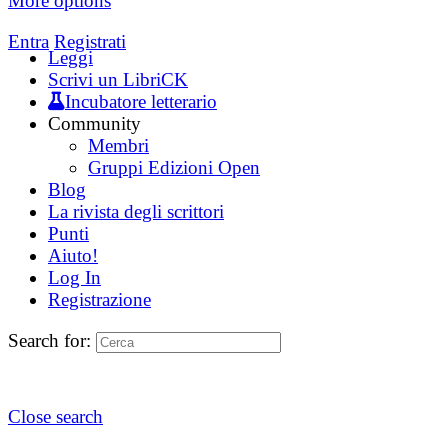
More options
Entra
Registrati
Leggi
Scrivi un LibriCK
Incubatore letterario
Community
Membri
Gruppi Edizioni Open
Blog
La rivista degli scrittori
Punti
Aiuto!
Log In
Registrazione
Search for:
Close search