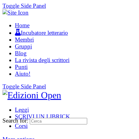
Toggle Side Panel
Home
Incubatore letterario
Membri
Gruppi
Blog
La rivista degli scrittori
Punti
Aiuto!
Toggle Side Panel
Leggi
SCRIVI UN LIBRICK
Search for:
Corsi