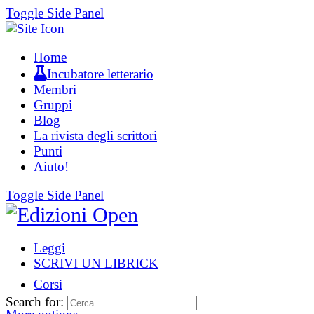
Toggle Side Panel
Home
Incubatore letterario
Membri
Gruppi
Blog
La rivista degli scrittori
Punti
Aiuto!
Toggle Side Panel
Leggi
SCRIVI UN LIBRICK
Corsi
Search for: