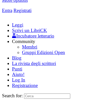
More options
Entra
Registrati
Leggi
Scrivi un LibriCK
Incubatore letterario
Community
Membri
Gruppi Edizioni Open
Blog
La rivista degli scrittori
Punti
Aiuto!
Log In
Registrazione
Search for: