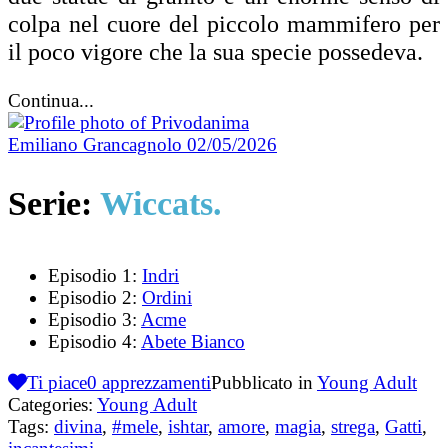
colpa nel cuore del piccolo mammifero per
il poco vigore che la sua specie possedeva.
Continua...
Emiliano Grancagnolo
02/05/2026
Serie:
Wiccats.
Episodio 1:
Indri
Episodio 2:
Ordini
Episodio 3:
Acme
Episodio 4:
Abete Bianco
Ti piace
0
apprezzamenti
Pubblicato in
Young Adult
Categories:
Young Adult
Tags:
divina
,
#mele
,
ishtar
,
amore
,
magia
,
strega
,
Gatti
,