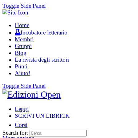
Toggle Side Panel
Home
Incubatore letterario
Membri
Gruppi
Blog
La rivista degli scrittori
Punti
Aiuto!
Toggle Side Panel
Leggi
SCRIVI UN LIBRICK
Corsi
Search for: