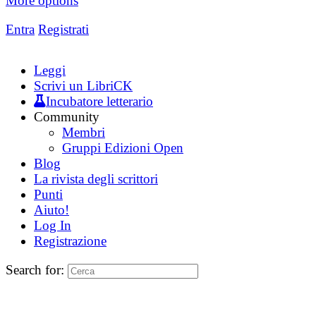
More options
Entra
Registrati
Leggi
Scrivi un LibriCK
Incubatore letterario
Community
Membri
Gruppi Edizioni Open
Blog
La rivista degli scrittori
Punti
Aiuto!
Log In
Registrazione
Search for: