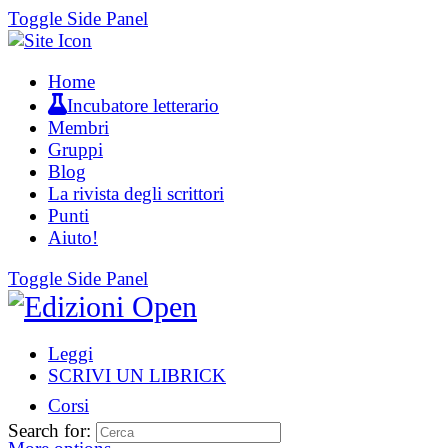
Toggle Side Panel
Home
Incubatore letterario
Membri
Gruppi
Blog
La rivista degli scrittori
Punti
Aiuto!
Toggle Side Panel
Leggi
SCRIVI UN LIBRICK
Corsi
Search for: