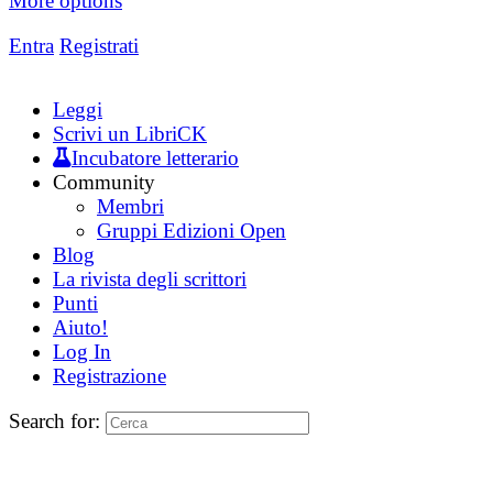
More options
Entra
Registrati
Leggi
Scrivi un LibriCK
Incubatore letterario
Community
Membri
Gruppi Edizioni Open
Blog
La rivista degli scrittori
Punti
Aiuto!
Log In
Registrazione
Search for: