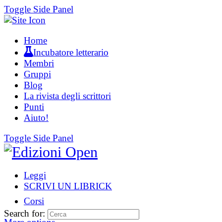
Toggle Side Panel
Home
Incubatore letterario
Membri
Gruppi
Blog
La rivista degli scrittori
Punti
Aiuto!
Toggle Side Panel
Leggi
SCRIVI UN LIBRICK
Corsi
Search for: