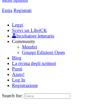
More options
Entra
Registrati
Leggi
Scrivi un LibriCK
Incubatore letterario
Community
Membri
Gruppi Edizioni Open
Blog
La rivista degli scrittori
Punti
Aiuto!
Log In
Registrazione
Search for: