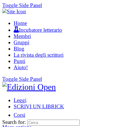
Toggle Side Panel
Home
Incubatore letterario
Membri
Gruppi
Blog
La rivista degli scrittori
Punti
Aiuto!
Toggle Side Panel
Leggi
SCRIVI UN LIBRICK
Corsi
Search for: