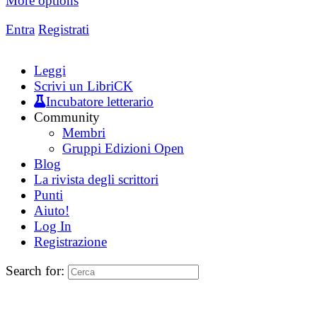
More options
Entra
Registrati
Leggi
Scrivi un LibriCK
Incubatore letterario
Community
Membri
Gruppi Edizioni Open
Blog
La rivista degli scrittori
Punti
Aiuto!
Log In
Registrazione
Search for: