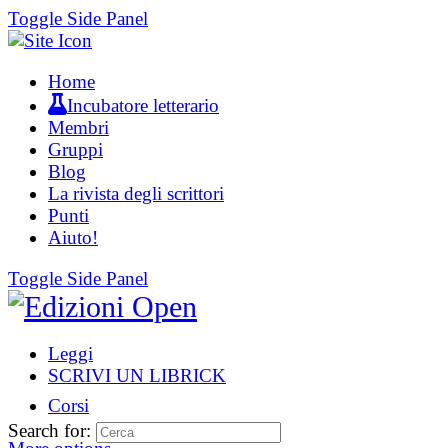
Toggle Side Panel
Home
Incubatore letterario
Membri
Gruppi
Blog
La rivista degli scrittori
Punti
Aiuto!
Toggle Side Panel
Leggi
SCRIVI UN LIBRICK
Corsi
Search for: