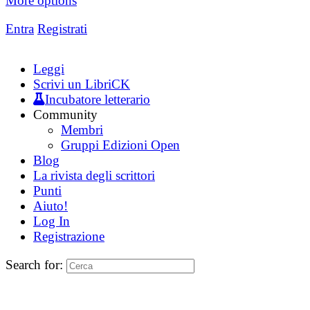
More options
Entra
Registrati
Leggi
Scrivi un LibriCK
Incubatore letterario
Community
Membri
Gruppi Edizioni Open
Blog
La rivista degli scrittori
Punti
Aiuto!
Log In
Registrazione
Search for: