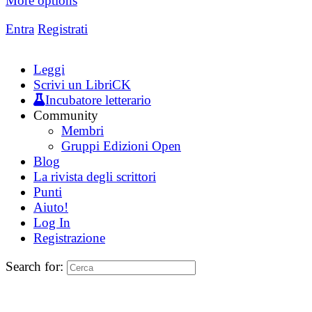
More options
Entra
Registrati
Leggi
Scrivi un LibriCK
Incubatore letterario
Community
Membri
Gruppi Edizioni Open
Blog
La rivista degli scrittori
Punti
Aiuto!
Log In
Registrazione
Search for: