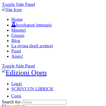
Toggle Side Panel
Home
Incubatore letterario
Membri
Gruppi
Blog
La rivista degli scrittori
Punti
Aiuto!
Toggle Side Panel
Leggi
SCRIVI UN LIBRICK
Corsi
Search for: