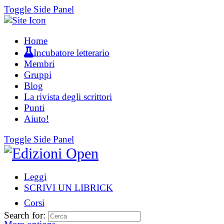
Toggle Side Panel
Home
Incubatore letterario
Membri
Gruppi
Blog
La rivista degli scrittori
Punti
Aiuto!
Toggle Side Panel
Leggi
SCRIVI UN LIBRICK
Corsi
Search for: