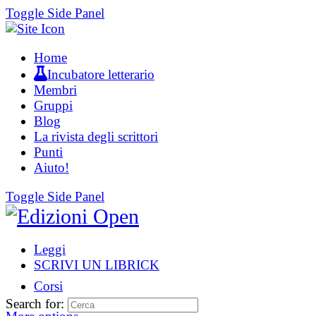
Toggle Side Panel
Home
Incubatore letterario
Membri
Gruppi
Blog
La rivista degli scrittori
Punti
Aiuto!
Toggle Side Panel
Leggi
SCRIVI UN LIBRICK
Corsi
Search for: