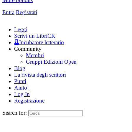
More options
Entra
Registrati
Leggi
Scrivi un LibriCK
Incubatore letterario
Community
Membri
Gruppi Edizioni Open
Blog
La rivista degli scrittori
Punti
Aiuto!
Log In
Registrazione
Search for: