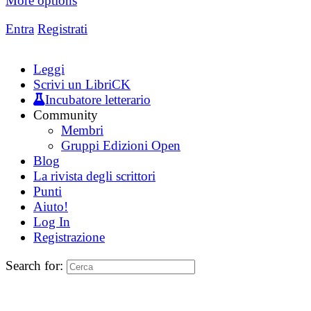
More options
Entra
Registrati
Leggi
Scrivi un LibriCK
Incubatore letterario
Community
Membri
Gruppi Edizioni Open
Blog
La rivista degli scrittori
Punti
Aiuto!
Log In
Registrazione
Search for: