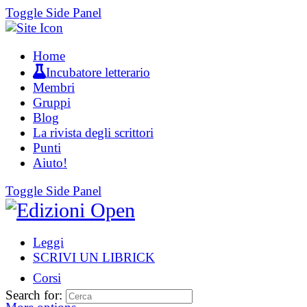
Toggle Side Panel
Home
Incubatore letterario
Membri
Gruppi
Blog
La rivista degli scrittori
Punti
Aiuto!
Toggle Side Panel
Leggi
SCRIVI UN LIBRICK
Corsi
Search for: