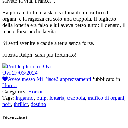
salvato la vita. Frances”.
Ralph capì tutto: era stato vittima di un traffico di
organi, e la ragazza era solo una trappola. Il biglietto
della lotteria era falso e lui aveva perso tutto: il denaro, il
rene e forse anche la vita.
Si sentì svenire e cadde a terra senza forze.
Ritenta Ralph; sarai più fortunato!
Ovi
27/03/2024
Avete messo Mi Piace
2
apprezzamenti
Pubblicato in
Horror
Categories:
Horror
Tags:
Inganno
,
pulp
,
lotteria
,
trappola
,
traffico di organi
,
noir
,
thriller
,
destino
Discussioni