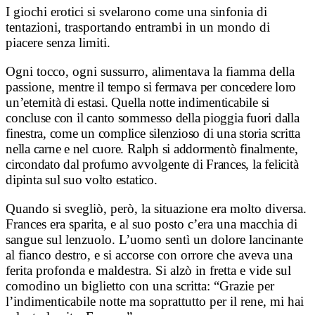
I giochi erotici si svelarono come una sinfonia di
tentazioni, trasportando entrambi in un mondo di
piacere senza limiti.
Ogni tocco, ogni sussurro, alimentava la fiamma della
passione,
mentre il tempo si fermava per concedere loro
un’eternità di estasi. Quella notte indimenticabile si
concluse con il canto sommesso della pioggia fuori dalla
finestra, come un complice silenzioso di una storia scritta
nella carne e nel cuore. Ralph si addormentò finalmente,
circondato dal profumo avvolgente di Frances, la felicità
dipinta sul suo volto estatico.
Quando si svegliò, però, la situazione era molto diversa.
Frances era sparita, e al suo posto c’era una macchia di
sangue sul lenzuolo. L’uomo sentì un dolore lancinante
al fianco destro, e si accorse con orrore che aveva una
ferita profonda e maldestra. Si alzò in fretta e vide sul
comodino un biglietto con una scritta: “Grazie per
l’indimenticabile notte ma soprattutto per il rene, mi hai