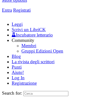
More options
Entra
Registrati
Leggi
Scrivi un LibriCK
Incubatore letterario
Community
Membri
Gruppi Edizioni Open
Blog
La rivista degli scrittori
Punti
Aiuto!
Log In
Registrazione
Search for: