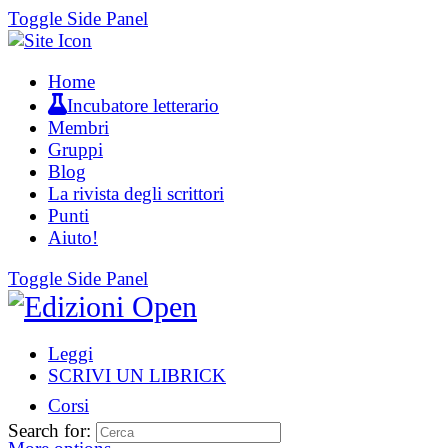
Toggle Side Panel
Home
Incubatore letterario
Membri
Gruppi
Blog
La rivista degli scrittori
Punti
Aiuto!
Toggle Side Panel
Leggi
SCRIVI UN LIBRICK
Corsi
Search for: