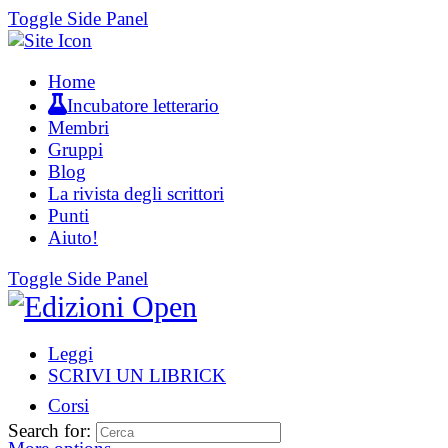
Toggle Side Panel
Home
Incubatore letterario
Membri
Gruppi
Blog
La rivista degli scrittori
Punti
Aiuto!
Toggle Side Panel
Leggi
SCRIVI UN LIBRICK
Corsi
Search for: