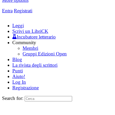
More options
Entra
Registrati
Leggi
Scrivi un LibriCK
Incubatore letterario
Community
Membri
Gruppi Edizioni Open
Blog
La rivista degli scrittori
Punti
Aiuto!
Log In
Registrazione
Search for: