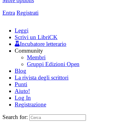
More options
Entra
Registrati
Leggi
Scrivi un LibriCK
Incubatore letterario
Community
Membri
Gruppi Edizioni Open
Blog
La rivista degli scrittori
Punti
Aiuto!
Log In
Registrazione
Search for: