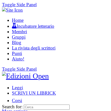
Toggle Side Panel
Home
Incubatore letterario
Membri
Gruppi
Blog
La rivista degli scrittori
Punti
Aiuto!
Toggle Side Panel
Leggi
SCRIVI UN LIBRICK
Corsi
Search for: