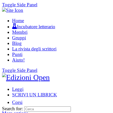
Toggle Side Panel
Home
Incubatore letterario
Membri
Gruppi
Blog
La rivista degli scrittori
Punti
Aiuto!
Toggle Side Panel
Leggi
SCRIVI UN LIBRICK
Corsi
Search for: