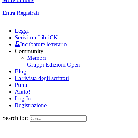
More options
Entra
Registrati
Leggi
Scrivi un LibriCK
Incubatore letterario
Community
Membri
Gruppi Edizioni Open
Blog
La rivista degli scrittori
Punti
Aiuto!
Log In
Registrazione
Search for: