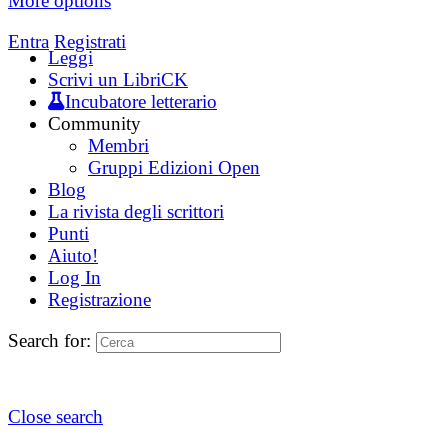
More options
Entra
Registrati
Leggi
Scrivi un LibriCK
Incubatore letterario
Community
Membri
Gruppi Edizioni Open
Blog
La rivista degli scrittori
Punti
Aiuto!
Log In
Registrazione
Search for:
Close search