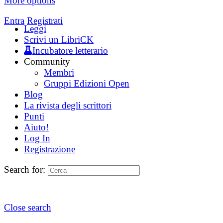
More options
Entra
Registrati
Leggi
Scrivi un LibriCK
Incubatore letterario
Community
Membri
Gruppi Edizioni Open
Blog
La rivista degli scrittori
Punti
Aiuto!
Log In
Registrazione
Search for:
Close search