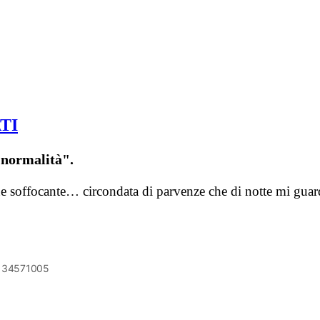
TI
"normalità".
rfezione soffocante… circondata di parvenze che di notte m
6134571005