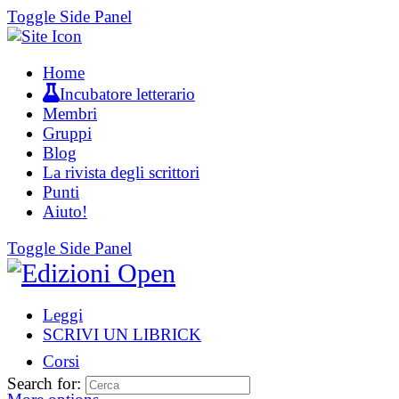
Toggle Side Panel
Home
Incubatore letterario
Membri
Gruppi
Blog
La rivista degli scrittori
Punti
Aiuto!
Toggle Side Panel
Leggi
SCRIVI UN LIBRICK
Corsi
Search for: