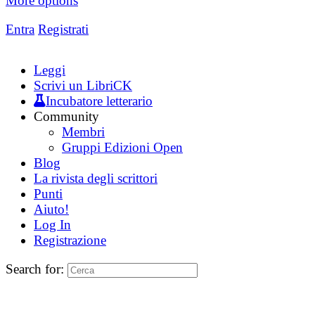
More options
Entra
Registrati
Leggi
Scrivi un LibriCK
Incubatore letterario
Community
Membri
Gruppi Edizioni Open
Blog
La rivista degli scrittori
Punti
Aiuto!
Log In
Registrazione
Search for: