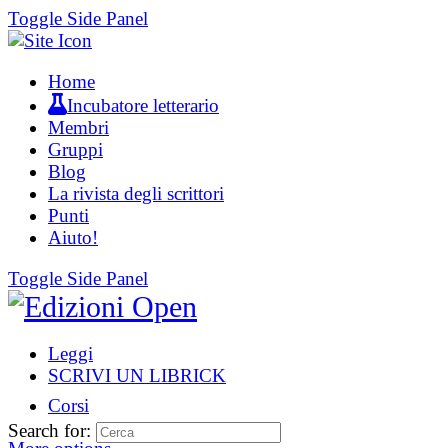
Toggle Side Panel
Home
Incubatore letterario
Membri
Gruppi
Blog
La rivista degli scrittori
Punti
Aiuto!
Toggle Side Panel
Leggi
SCRIVI UN LIBRICK
Corsi
Search for: