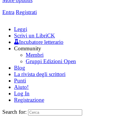
More options
Entra
Registrati
Leggi
Scrivi un LibriCK
Incubatore letterario
Community
Membri
Gruppi Edizioni Open
Blog
La rivista degli scrittori
Punti
Aiuto!
Log In
Registrazione
Search for: