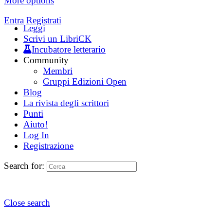
More options
Entra
Registrati
Leggi
Scrivi un LibriCK
Incubatore letterario
Community
Membri
Gruppi Edizioni Open
Blog
La rivista degli scrittori
Punti
Aiuto!
Log In
Registrazione
Search for:
Close search