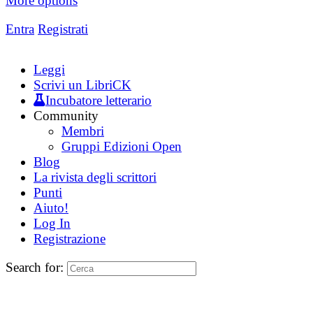
More options
Entra
Registrati
Leggi
Scrivi un LibriCK
Incubatore letterario
Community
Membri
Gruppi Edizioni Open
Blog
La rivista degli scrittori
Punti
Aiuto!
Log In
Registrazione
Search for: