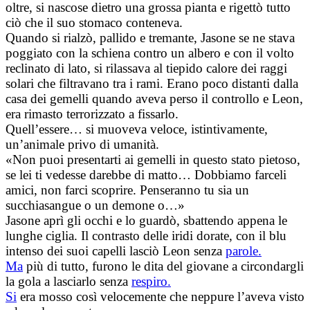
oltre, si nascose dietro una grossa pianta e rigettò tutto
ciò che il suo stomaco conteneva.
Quando si rialzò, pallido e tremante, Jasone se ne stava
poggiato con la schiena contro un albero e con il volto
reclinato di lato, si rilassava al tiepido calore dei raggi
solari che filtravano tra i rami. Erano poco distanti dalla
casa dei gemelli quando aveva perso il controllo e Leon,
era rimasto terrorizzato a fissarlo.
Quell’essere… si muoveva veloce, istintivamente,
un’animale privo di umanità.
«Non puoi presentarti ai gemelli in questo stato pietoso,
se lei ti vedesse darebbe di matto… Dobbiamo farceli
amici, non farci scoprire. Penseranno tu sia un
succhiasangue o un demone o…»
Jasone aprì gli occhi e lo guardò, sbattendo appena le
lunghe ciglia. Il contrasto delle iridi dorate, con il blu
intenso dei suoi capelli lasciò Leon senza
parole.
Ma
più di tutto, furono le dita del giovane a circondargli
la gola a lasciarlo senza
respiro.
Si
era mosso così velocemente che neppure l’aveva visto