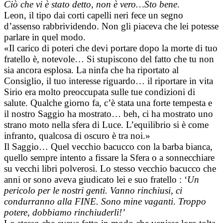
Ciò che vi è stato detto, non è vero…Sto bene
.
Leon, il tipo dai corti capelli neri fece un segno
d’assenso rabbrividendo. Non gli piaceva che lei potesse
parlare in quel modo.
«Il carico di poteri che devi portare dopo la morte di tuo
fratello è, notevole… Si stupiscono del fatto che tu non
sia ancora esplosa. La ninfa che ha riportato al
Consiglio, il tuo interesse riguardo… il riportare in vita
Sirio era molto preoccupata sulle tue condizioni di
salute. Qualche giorno fa, c’è stata una forte tempesta e
il nostro Saggio ha mostrato… beh, ci ha mostrato uno
strano moto nella sfera di Luce. L’equilibrio si è come
infranto, qualcosa di oscuro è tra noi.»
Il Saggio… Quel vecchio bacucco con la barba bianca,
quello sempre intento a fissare la Sfera o a sonnecchiare
su vecchi libri polverosi. Lo stesso vecchio bacucco che
anni or sono aveva giudicato lei e suo fratello : ‘
Un
pericolo per le nostri genti. Vanno rinchiusi, ci
condurranno alla FINE. Sono mine vaganti. Troppo
potere, dobbiamo rinchiuderli!’