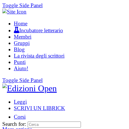
Toggle Side Panel
Home
Incubatore letterario
Membri
Gruppi
Blog
La rivista degli scrittori
Punti
Aiuto!
Toggle Side Panel
Leggi
SCRIVI UN LIBRICK
Corsi
Search for: