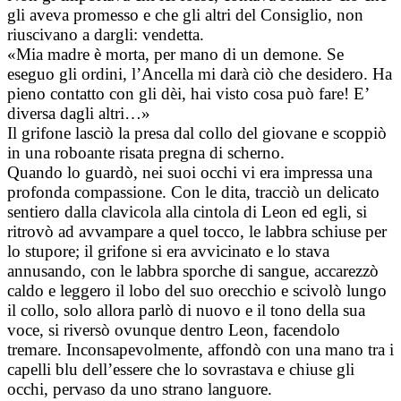
gli aveva promesso e che gli altri del Consiglio, non
riuscivano a dargli: vendetta.
«Mia madre è morta, per mano di un demone. Se
eseguo gli ordini, l’Ancella mi darà ciò che desidero. Ha
pieno contatto con gli dèi, hai visto cosa può fare! E’
diversa dagli altri…»
Il grifone lasciò la presa dal collo del giovane e scoppiò
in una roboante risata pregna di scherno.
Quando lo guardò, nei suoi occhi vi era impressa una
profonda compassione. Con le dita, tracciò un delicato
sentiero dalla clavicola alla cintola di Leon ed egli, si
ritrovò ad avvampare a quel tocco, le labbra schiuse per
lo stupore; il grifone si era avvicinato e lo stava
annusando, con le labbra sporche di sangue, accarezzò
caldo e leggero il lobo del suo orecchio e scivolò lungo
il collo, solo allora parlò di nuovo e il tono della sua
voce, si riversò ovunque dentro Leon, facendolo
tremare. Inconsapevolmente, affondò con una mano tra i
capelli blu dell’essere che lo sovrastava e chiuse gli
occhi, pervaso da uno strano languore.