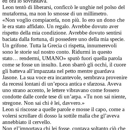
ed ora lo sovrastava.
Leon tentò di liberarsi, conficcò le unghie nel polso del
mutaforma, ma non lo smosse di un millimetro.
«Non voglio compiacerla, non più. Io ero un dono che
le era stato affidato. Un regalo. Avrebbe dovuto aver
rispetto della mia condizione. Avrebbe dovuto sentirsi
baciata dalla fortuna, di possedere uno della mia specie.
Un grifone. Tutta la Grecia ci rispetta, innumerevoli
sono le storie sul nostro conto. Ridurmi in questo
stato… rendermi, UMANO» sputò fuori quella parola
come se fosse un insulto. Leon sbarrò gli occhi, il cuore
gli batteva all’impazzata nel petto mentre guardava
Jasone. La sua voce era incantevole, sembrava provenire
da recessi lontani di un’epoca antica e sfarzosa. Aveva
uno strano accento, le lettere vibravano come fossero
condotte dalle corde tese di un’arpa. «Tu non sai niente,
stregone. Non sai chi è lei, davvero.»
Leon si riscosse a quelle parole e mosse il capo, come a
volersi scrollare di dosso la sottile malìa che gl’aveva
annebbiato il cervello.
Non gl’importava chi lei fosse, contava soltanto ciò che