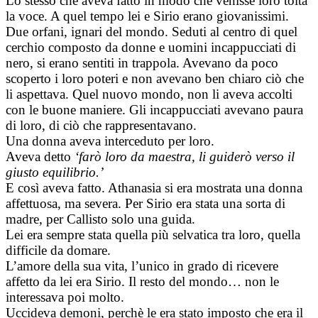
Lo stesso che aveva fatto in modo che venisse loro tolta
la voce. A quel tempo lei e Sirio erano giovanissimi.
Due orfani, ignari del mondo. Seduti al centro di quel
cerchio composto da donne e uomini incappucciati di
nero, si erano sentiti in trappola. Avevano da poco
scoperto i loro poteri e non avevano ben chiaro ciò che
li aspettava. Quel nuovo mondo, non li aveva accolti
con le buone maniere. Gli incappucciati avevano paura
di loro, di ciò che rappresentavano.
Una donna aveva interceduto per loro.
Aveva detto
‘farò loro da maestra, li guiderò verso il
giusto equilibrio.’
E così aveva fatto. Athanasia si era mostrata una donna
affettuosa, ma severa. Per Sirio era stata una sorta di
madre, per Callisto solo una guida.
Lei era sempre stata quella più selvatica tra loro, quella
difficile da domare.
L’amore della sua vita, l’unico in grado di ricevere
affetto da lei era Sirio. Il resto del mondo… non le
interessava poi molto.
Uccideva demoni, perchè le era stato imposto che era il