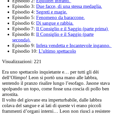
Episodio 2:
Equilibri infranti.
Episodio 3:
Due facce, di una stessa medaglia.
Episodio 4:
Segreti e magie.
Episodio 5:
Fenomeno da baraccone.
Episodio 6:
Di sangue e rabbia.
Episodio 7:
Il Consiglio e il Saggio (parte prima)
Episodio 8:
Il Consiglio e il Saggio (parte
seconda).
Episodio 9:
Infera vendetta e Incantevole inganno.
Episodio 10:
L’ultimo spettacolo
Visualizzazioni:
221
Era uno spettacolo inquietante e… per tutti gli dèi
dell’Olimpo! Leon si portò una mano alle labbra,
sentendo il pranzo risalire lungo l’esofago. Jasone stava
spolpando un topo, come fosse una coscia di pollo ben
arrostita.
Il volto del giovane era imperturbabile, dalle labbra
colava del sangue e ai lati di queste vi erano piccoli
frammenti d’organi interni… Leon non riuscì a resistere