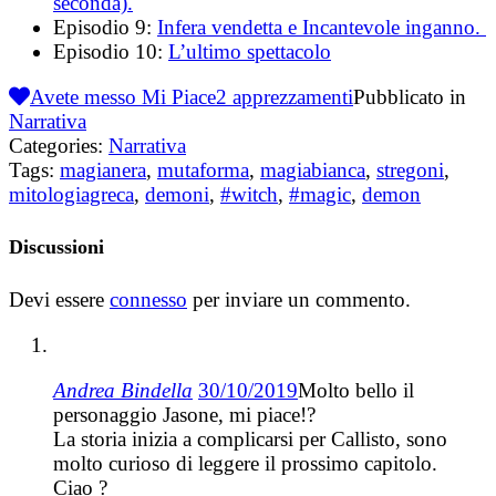
seconda).
Episodio 9:
Infera vendetta e Incantevole inganno.
Episodio 10:
L’ultimo spettacolo
Avete messo Mi Piace
2
apprezzamenti
Pubblicato in
Narrativa
Categories:
Narrativa
Tags:
magianera
,
mutaforma
,
magiabianca
,
stregoni
,
mitologiagreca
,
demoni
,
#witch
,
#magic
,
demon
Discussioni
Devi essere
connesso
per inviare un commento.
Andrea Bindella
30/10/2019
Molto bello il
personaggio Jasone, mi piace!?
La storia inizia a complicarsi per Callisto, sono
molto curioso di leggere il prossimo capitolo.
Ciao ?