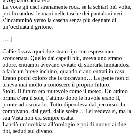
«Vogliamo andare?»
La voce gli uscì stranamente roca, se la schiarì più volte,
poi ficcandosi le mani nelle tasche dei pantaloni neri
s’incamminò verso la casetta senza più degnare di
un’occhiata il grifone.
[…]
Callie fissava quei due strani tipi con espressione
sconcertata. Quello dai capelli blu, aveva uno strano
odore, entrambi avevano evitato di sfiorarla limitandosi
a farle un breve inchino, quando erano entrati in casa.
Erano pochi coloro che la toccavano… La gente non ci
teneva mai molto a conoscere il proprio futuro.
Stolti. Il futuro era mutevole come il meteo. Un attimo
prima c’era il sole, l’attimo dopo le nuvole erano lì,
pronte ad oscurarlo. Tutto dipendeva dal percorso che
compivano, dai gesti, dalle scelte… Lei vedeva sì, ma la
sua Vista non era sempre esatta.
Lanciò un’occhiata all’orologio e poi di nuovo ai due
tipi, seduti sul divano.