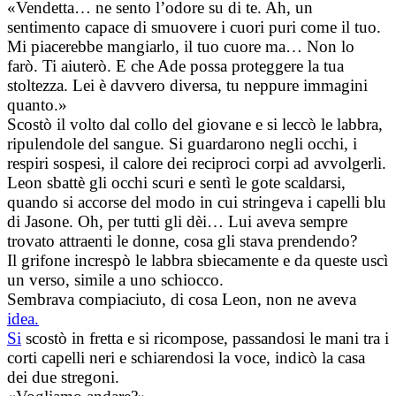
«Vendetta… ne sento l’odore su di te. Ah, un
sentimento capace di smuovere i cuori puri come il tuo.
Mi piacerebbe mangiarlo, il tuo cuore ma… Non lo
farò. Ti aiuterò. E che Ade possa proteggere la tua
stoltezza. Lei è davvero diversa, tu neppure immagini
quanto.»
Scostò il volto dal collo del giovane e si leccò le labbra,
ripulendole del sangue. Si guardarono negli occhi, i
respiri sospesi, il calore dei reciproci corpi ad avvolgerli.
Leon sbattè gli occhi scuri e sentì le gote scaldarsi,
quando si accorse del modo in cui stringeva i capelli blu
di Jasone. Oh, per tutti gli dèi… Lui aveva sempre
trovato attraenti le donne, cosa gli stava prendendo?
Il grifone increspò le labbra sbiecamente e da queste uscì
un verso, simile a uno schiocco.
Sembrava compiaciuto, di cosa Leon, non ne aveva
idea.
Si
scostò in fretta e si ricompose, passandosi le mani tra i
corti capelli neri e schiarendosi la voce, indicò la casa
dei due stregoni.