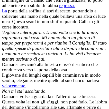
L’immagine di Callisto che veniva giustiziata, lo portò
ad emettere un sibilo di rabbia
repressa.
La
porta della soffitta si aprì di scatto, portandolo a
sollevare una mano nella quale brillava una sfera di luce
nera. Questa svanì in uno sbuffo quando Callisto gli
corse incontro.
Vogliono interrogarmi. E una volta che lo faranno,
sapranno ogni cosa. Mi hanno dato un giorno di
tempo per prepararmi e per riunire il Consiglio. E’ stato
quella specie di punkettaro blu a disporre le condizioni,
Leon non ne sembrava contento. Li ho visti discutere
mentre uscivano di qui.
Damar si avvicinò alla finestra e fissò il sentiero che
conduceva verso la porta della casa.
Il giovane dai lunghi capelli blu camminava in modo
sciolto, elegante, mentre quello al suo fianco parlava
velocemente.
Non mi stai ascoltando.
Damar si volse a guardarla e l’afferrò tra le braccia.
Questa volta lei non gli sfuggì, non potè farlo. Le labbra
del demone s’incollarono alle sue, affamate e prive di