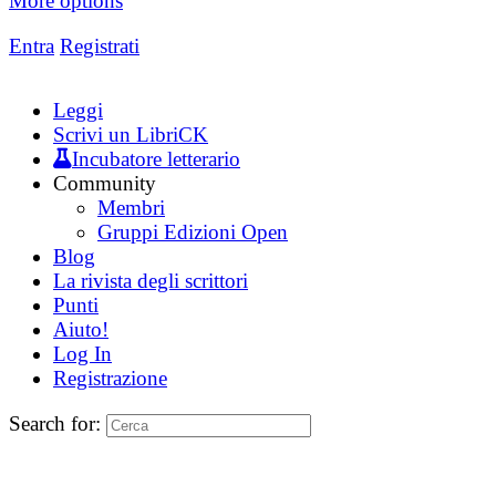
More options
Entra
Registrati
Leggi
Scrivi un LibriCK
Incubatore letterario
Community
Membri
Gruppi Edizioni Open
Blog
La rivista degli scrittori
Punti
Aiuto!
Log In
Registrazione
Search for: