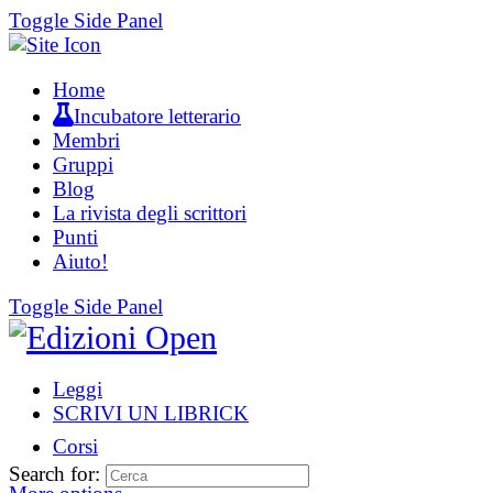
Toggle Side Panel
Home
Incubatore letterario
Membri
Gruppi
Blog
La rivista degli scrittori
Punti
Aiuto!
Toggle Side Panel
Leggi
SCRIVI UN LIBRICK
Corsi
Search for: