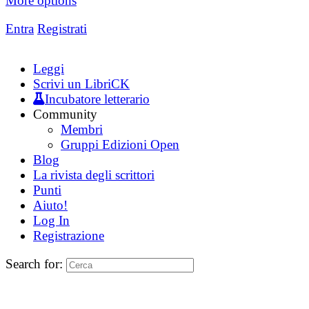
More options
Entra
Registrati
Leggi
Scrivi un LibriCK
Incubatore letterario
Community
Membri
Gruppi Edizioni Open
Blog
La rivista degli scrittori
Punti
Aiuto!
Log In
Registrazione
Search for: