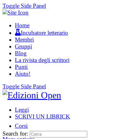
Toggle Side Panel
Home
Incubatore letterario
Membri
Gruppi
Blog
La rivista degli scrittori
Punti
Aiuto!
Toggle Side Panel
Leggi
SCRIVI UN LIBRICK
Corsi
Search for: