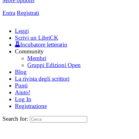
More options
Entra
Registrati
Leggi
Scrivi un LibriCK
Incubatore letterario
Community
Membri
Gruppi Edizioni Open
Blog
La rivista degli scrittori
Punti
Aiuto!
Log In
Registrazione
Search for: