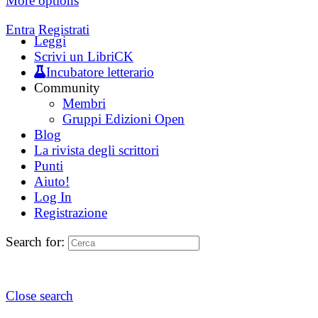
More options
Entra
Registrati
Leggi
Scrivi un LibriCK
Incubatore letterario
Community
Membri
Gruppi Edizioni Open
Blog
La rivista degli scrittori
Punti
Aiuto!
Log In
Registrazione
Search for:
Close search