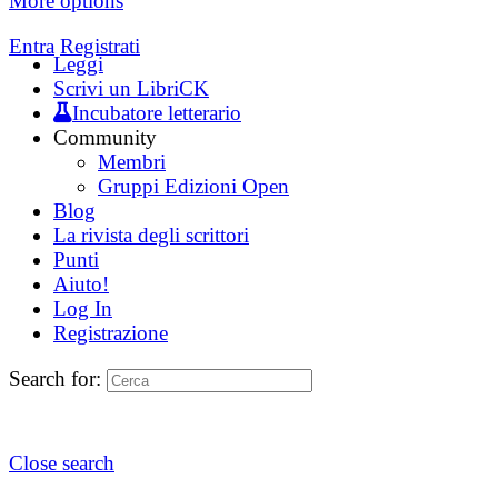
More options
Entra
Registrati
Leggi
Scrivi un LibriCK
Incubatore letterario
Community
Membri
Gruppi Edizioni Open
Blog
La rivista degli scrittori
Punti
Aiuto!
Log In
Registrazione
Search for:
Close search