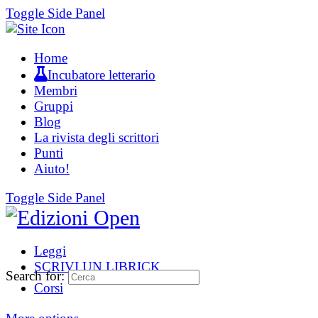
Toggle Side Panel
Home
Incubatore letterario
Membri
Gruppi
Blog
La rivista degli scrittori
Punti
Aiuto!
Toggle Side Panel
Leggi
SCRIVI UN LIBRICK
Search for:
Corsi