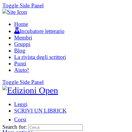
Toggle Side Panel
Home
Incubatore letterario
Membri
Gruppi
Blog
La rivista degli scrittori
Punti
Aiuto!
Toggle Side Panel
Leggi
SCRIVI UN LIBRICK
Corsi
Search for: