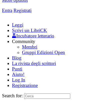
More options
Entra
Registrati
Leggi
Scrivi un LibriCK
Incubatore letterario
Community
Membri
Gruppi Edizioni Open
Blog
La rivista degli scrittori
Punti
Aiuto!
Log In
Registrazione
Search for: