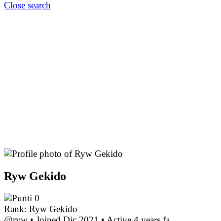
Close search
Ryw Gekido
0
Rank: Ryw Gekido
@ryw
•
Joined Dic 2021
•
Active 4 years fa