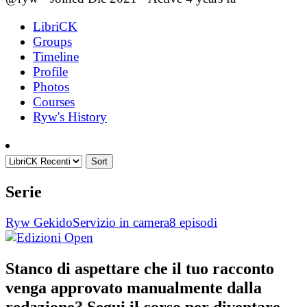
LibriCK
Groups
Timeline
Profile
Photos
Courses
Ryw's History
Sort
Serie
Ryw Gekido
Servizio in camera
8 episodi
Stanco di aspettare che il tuo racconto
venga approvato manualmente dalla
redazione? Segui il corso per diventare