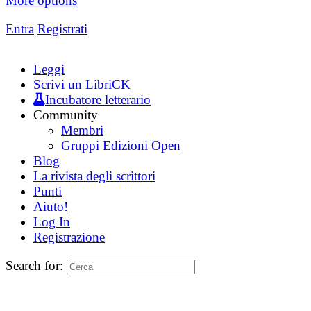
More options
Entra
Registrati
Leggi
Scrivi un LibriCK
Incubatore letterario
Community
Membri
Gruppi Edizioni Open
Blog
La rivista degli scrittori
Punti
Aiuto!
Log In
Registrazione
Search for: