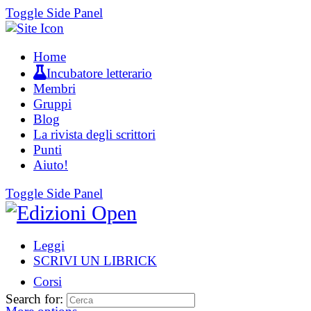
Toggle Side Panel
Home
Incubatore letterario
Membri
Gruppi
Blog
La rivista degli scrittori
Punti
Aiuto!
Toggle Side Panel
Leggi
SCRIVI UN LIBRICK
Corsi
Search for: