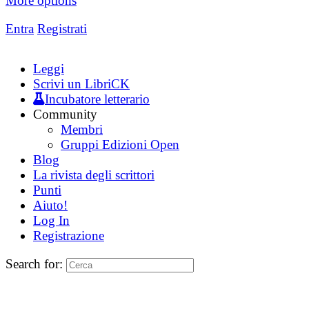
More options
Entra
Registrati
Leggi
Scrivi un LibriCK
Incubatore letterario
Community
Membri
Gruppi Edizioni Open
Blog
La rivista degli scrittori
Punti
Aiuto!
Log In
Registrazione
Search for: