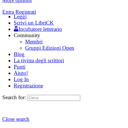
More options
Entra
Registrati
Leggi
Scrivi un LibriCK
Incubatore letterario
Community
Membri
Gruppi Edizioni Open
Blog
La rivista degli scrittori
Punti
Aiuto!
Log In
Registrazione
Search for:
Close search