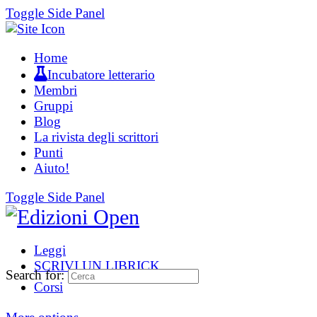
Toggle Side Panel
Home
Incubatore letterario
Membri
Gruppi
Blog
La rivista degli scrittori
Punti
Aiuto!
Toggle Side Panel
Leggi
SCRIVI UN LIBRICK
Search for:
Corsi