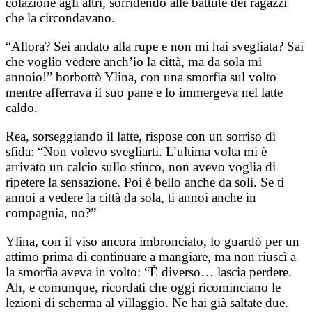
colazione agli altri, sorridendo alle battute dei ragazzi
che la circondavano.
“Allora? Sei andato alla rupe e non mi hai svegliata? Sai
che voglio vedere anch’io la città, ma da sola mi
annoio!” borbottò Ylina, con una smorfia sul volto
mentre afferrava il suo pane e lo immergeva nel latte
caldo.
Rea, sorseggiando il latte, rispose con un sorriso di
sfida: “Non volevo svegliarti. L’ultima volta mi è
arrivato un calcio sullo stinco, non avevo voglia di
ripetere la sensazione. Poi è bello anche da soli. Se ti
annoi a vedere la città da sola, ti annoi anche in
compagnia, no?”
Ylina, con il viso ancora imbronciato, lo guardò per un
attimo prima di continuare a mangiare, ma non riuscì a
la smorfia aveva in volto: “È diverso… lascia perdere.
Ah, e comunque, ricordati che oggi ricominciano le
lezioni di scherma al villaggio. Ne hai già saltate due.