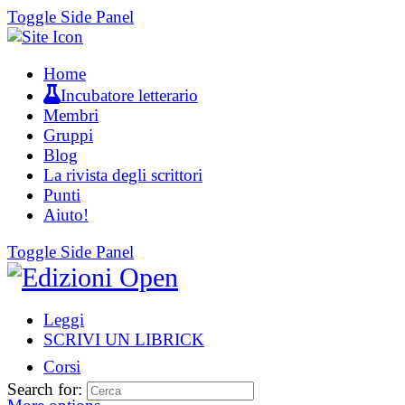
Toggle Side Panel
Home
Incubatore letterario
Membri
Gruppi
Blog
La rivista degli scrittori
Punti
Aiuto!
Toggle Side Panel
Leggi
SCRIVI UN LIBRICK
Corsi
Search for: