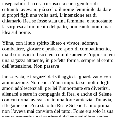
inseparabili. La cosa curiosa era che i genitori di
entrambi avevano già scelto il nome femminile da dare
ai propri figli una volta nati, L’intenzione era di
chiamarlo Rea se fosse stata una femmina, e nonostante
la sorpresa al momento del parto, non cambiarono mai
idea sul nome.
Ylina, con il suo spirito libero e vivace, adorava
combattere, giocare e praticare sport di combattimento,
ma il suo aspetto fisico era completamente l’opposto: era
una ragazza attraente, in perfetta forma, sempre al centro
dell’attenzione. Non passava
inosservata, e i ragazzi del villaggio la guardavano con
ammirazione. Non che a Ylina importasse molto degli
amori adolescenziali: per lei l’importante era divertirsi,
allenarsi e stare in compagnia di Rea, e anche di Selene
con cui ormai aveva stretto una forte amicizia. Tuttavia,
il legame che c’era stato tra Rea e Selene l’anno prima
non l’aveva mai convinta del tutto. Forse era solo la sua
natura protettiva nei confronti del suo migliore amico,