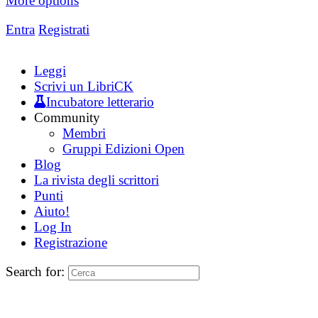
More options
Entra
Registrati
Leggi
Scrivi un LibriCK
Incubatore letterario
Community
Membri
Gruppi Edizioni Open
Blog
La rivista degli scrittori
Punti
Aiuto!
Log In
Registrazione
Search for: