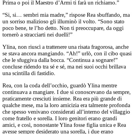
Prima o poi il Maestro d’Armi ti farà un richiamo.”
“Si, si… sembri mia madre,” rispose Rea sbuffando, ma
un sorriso malizioso gli illuminò il volto. “Sono stato
poco bene, te l’ho detto. Non ti preoccupare, da oggi
tornerò a stracciarti nei duelli!”
Ylina, non riuscì a trattenere una risata fragorosa, anche
se stava ancora mangiando. “Ah!” urlò, con il cibo quasi
che le sfuggiva dalla bocca. “Continua a sognare!”
concluse ridendo tra sé e sé, ma nei suoi occhi brillava
una scintilla di fastidio.
Rea, con la coda dell’occhio, guardò Ylina mentre
continuava a mangiare. I due si conoscevano da sempre,
praticamente cresciuti insieme. Rea era più grande di
qualche mese, ma la loro amicizia era talmente profonda
che spesso venivano considerati all’interno del villaggio
come fratello e sorella. I loro genitori erano grandi
amici, e così, nonostante Ylina fosse figlia unica e Rea
avesse sempre desiderato una sorella, i due erano