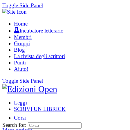
Toggle Side Panel
Home
Incubatore letterario
Membri
Gruppi
Blog
La rivista degli scrittori
Punti
Aiuto!
Toggle Side Panel
Leggi
SCRIVI UN LIBRICK
Corsi
Search for: