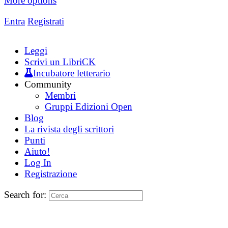
More options
Entra
Registrati
Leggi
Scrivi un LibriCK
Incubatore letterario
Community
Membri
Gruppi Edizioni Open
Blog
La rivista degli scrittori
Punti
Aiuto!
Log In
Registrazione
Search for: