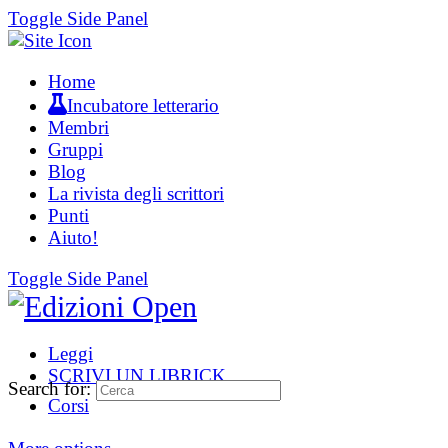
Toggle Side Panel
Home
Incubatore letterario
Membri
Gruppi
Blog
La rivista degli scrittori
Punti
Aiuto!
Toggle Side Panel
Leggi
SCRIVI UN LIBRICK
Search for:
Corsi