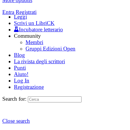
More options
Entra
Registrati
Leggi
Scrivi un LibriCK
Incubatore letterario
Community
Membri
Gruppi Edizioni Open
Blog
La rivista degli scrittori
Punti
Aiuto!
Log In
Registrazione
Search for:
Close search