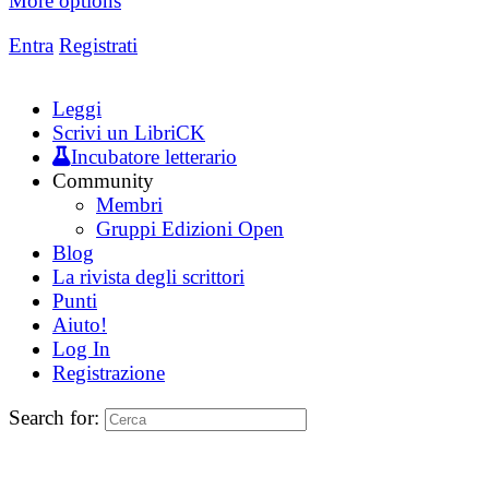
More options
Entra
Registrati
Leggi
Scrivi un LibriCK
Incubatore letterario
Community
Membri
Gruppi Edizioni Open
Blog
La rivista degli scrittori
Punti
Aiuto!
Log In
Registrazione
Search for: