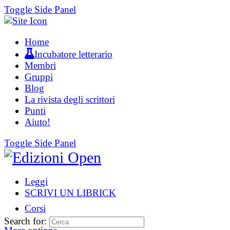
Toggle Side Panel
Home
Incubatore letterario
Membri
Gruppi
Blog
La rivista degli scrittori
Punti
Aiuto!
Toggle Side Panel
Leggi
SCRIVI UN LIBRICK
Corsi
Search for: