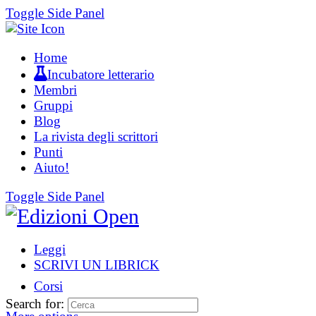
Toggle Side Panel
Home
Incubatore letterario
Membri
Gruppi
Blog
La rivista degli scrittori
Punti
Aiuto!
Toggle Side Panel
Leggi
SCRIVI UN LIBRICK
Corsi
Search for: