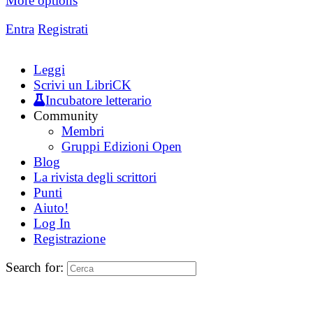
More options
Entra
Registrati
Leggi
Scrivi un LibriCK
Incubatore letterario
Community
Membri
Gruppi Edizioni Open
Blog
La rivista degli scrittori
Punti
Aiuto!
Log In
Registrazione
Search for: