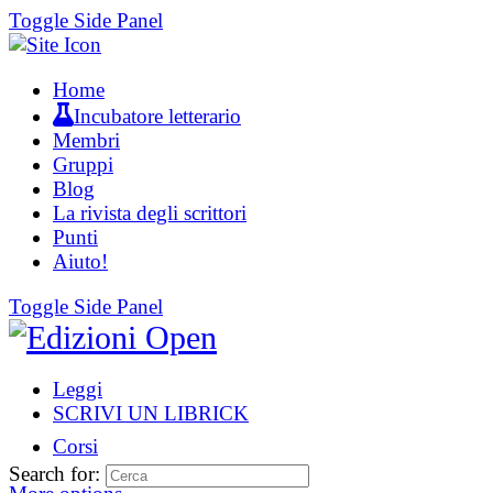
Toggle Side Panel
Home
Incubatore letterario
Membri
Gruppi
Blog
La rivista degli scrittori
Punti
Aiuto!
Toggle Side Panel
Leggi
SCRIVI UN LIBRICK
Corsi
Search for: