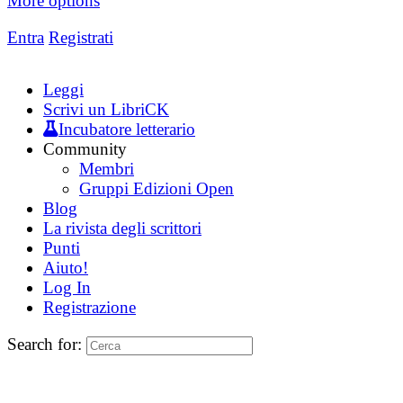
More options
Entra
Registrati
Leggi
Scrivi un LibriCK
Incubatore letterario
Community
Membri
Gruppi Edizioni Open
Blog
La rivista degli scrittori
Punti
Aiuto!
Log In
Registrazione
Search for: