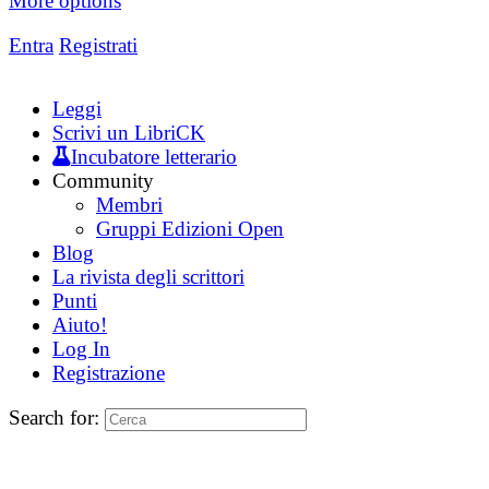
More options
Entra
Registrati
Leggi
Scrivi un LibriCK
Incubatore letterario
Community
Membri
Gruppi Edizioni Open
Blog
La rivista degli scrittori
Punti
Aiuto!
Log In
Registrazione
Search for: