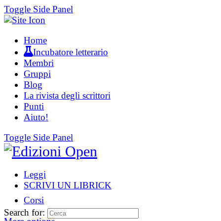
Toggle Side Panel
Home
Incubatore letterario
Membri
Gruppi
Blog
La rivista degli scrittori
Punti
Aiuto!
Toggle Side Panel
Leggi
SCRIVI UN LIBRICK
Corsi
Search for: