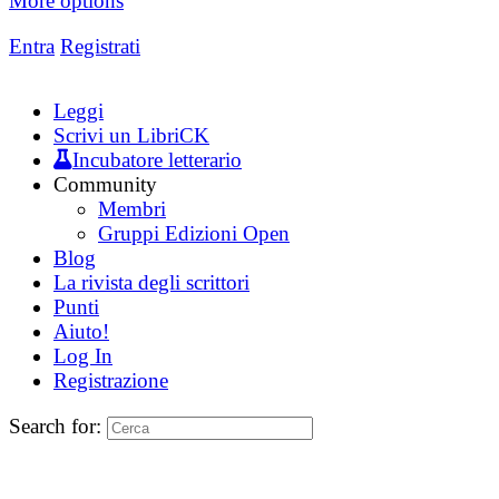
More options
Entra
Registrati
Leggi
Scrivi un LibriCK
Incubatore letterario
Community
Membri
Gruppi Edizioni Open
Blog
La rivista degli scrittori
Punti
Aiuto!
Log In
Registrazione
Search for: