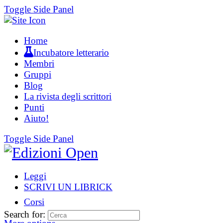
Toggle Side Panel
Home
Incubatore letterario
Membri
Gruppi
Blog
La rivista degli scrittori
Punti
Aiuto!
Toggle Side Panel
Leggi
SCRIVI UN LIBRICK
Corsi
Search for: