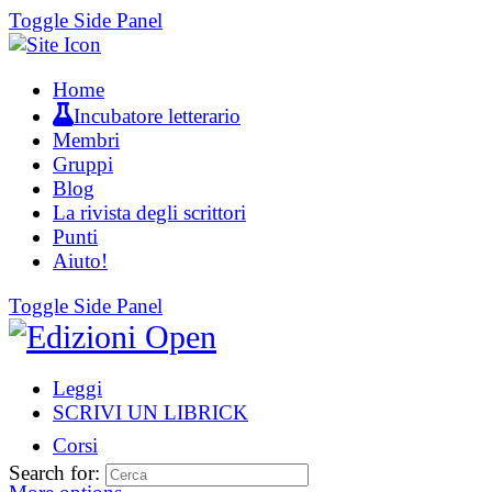
Toggle Side Panel
Home
Incubatore letterario
Membri
Gruppi
Blog
La rivista degli scrittori
Punti
Aiuto!
Toggle Side Panel
Leggi
SCRIVI UN LIBRICK
Corsi
Search for: