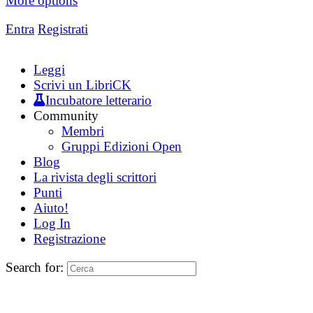
More options
Entra
Registrati
Leggi
Scrivi un LibriCK
Incubatore letterario
Community
Membri
Gruppi Edizioni Open
Blog
La rivista degli scrittori
Punti
Aiuto!
Log In
Registrazione
Search for: