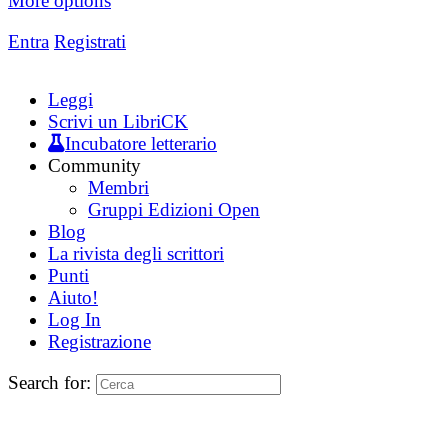
More options
Entra
Registrati
Leggi
Scrivi un LibriCK
Incubatore letterario
Community
Membri
Gruppi Edizioni Open
Blog
La rivista degli scrittori
Punti
Aiuto!
Log In
Registrazione
Search for: