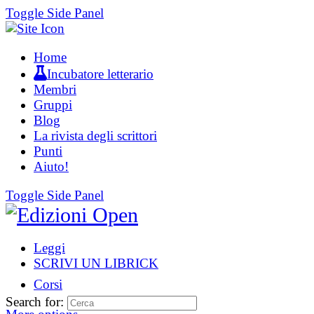
Toggle Side Panel
Home
Incubatore letterario
Membri
Gruppi
Blog
La rivista degli scrittori
Punti
Aiuto!
Toggle Side Panel
Leggi
SCRIVI UN LIBRICK
Corsi
Search for: