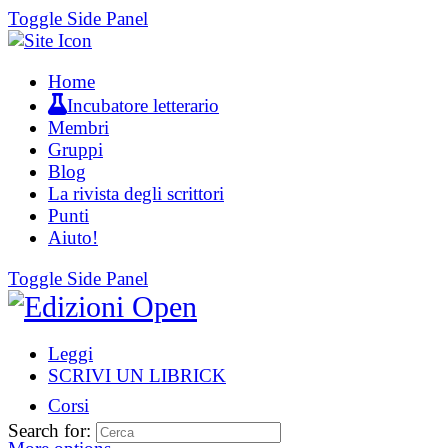
Toggle Side Panel
Home
Incubatore letterario
Membri
Gruppi
Blog
La rivista degli scrittori
Punti
Aiuto!
Toggle Side Panel
Leggi
SCRIVI UN LIBRICK
Corsi
Search for: