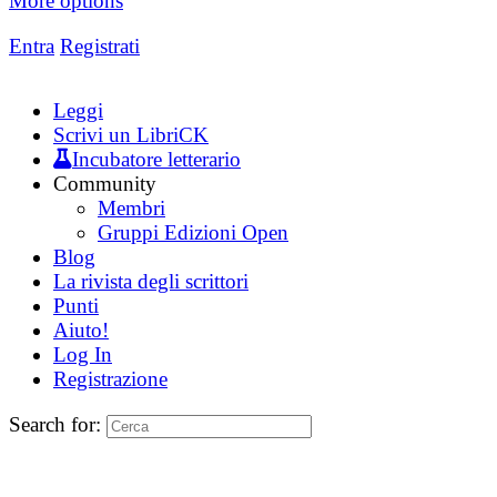
More options
Entra
Registrati
Leggi
Scrivi un LibriCK
Incubatore letterario
Community
Membri
Gruppi Edizioni Open
Blog
La rivista degli scrittori
Punti
Aiuto!
Log In
Registrazione
Search for: