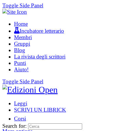
Toggle Side Panel
Home
Incubatore letterario
Membri
Gruppi
Blog
La rivista degli scrittori
Punti
Aiuto!
Toggle Side Panel
Leggi
SCRIVI UN LIBRICK
Corsi
Search for: