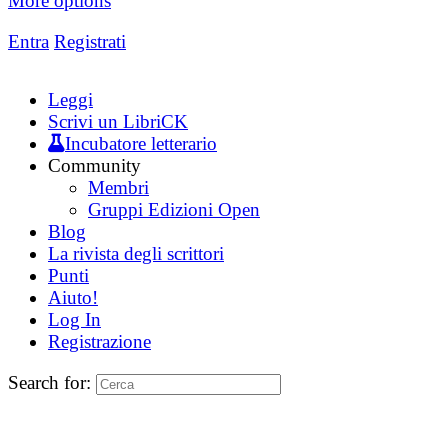
More options
Entra
Registrati
Leggi
Scrivi un LibriCK
Incubatore letterario
Community
Membri
Gruppi Edizioni Open
Blog
La rivista degli scrittori
Punti
Aiuto!
Log In
Registrazione
Search for: