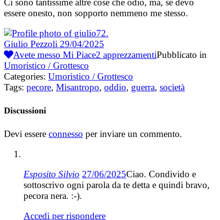
Ci sono tantissime altre cose che odio, ma, se devo
essere onesto, non sopporto nemmeno me stesso.
Giulio Pezzoli
29/04/2025
Avete messo Mi Piace
2
apprezzamenti
Pubblicato in
Umoristico / Grottesco
Categories:
Umoristico / Grottesco
Tags:
pecore
,
Misantropo
,
oddio
,
guerra
,
società
Discussioni
Devi essere
connesso
per inviare un commento.
Esposito Silvio
27/06/2025
Ciao. Condivido e
sottoscrivo ogni parola da te detta e quindi bravo,
pecora nera. :-).
Accedi per rispondere