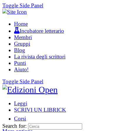
Toggle Side Panel
Home
Incubatore letterario
Membri
Gruppi
Blog
La rivista degli scrittori
Punti
Aiuto!
Toggle Side Panel
Leggi
SCRIVI UN LIBRICK
Corsi
Search for: