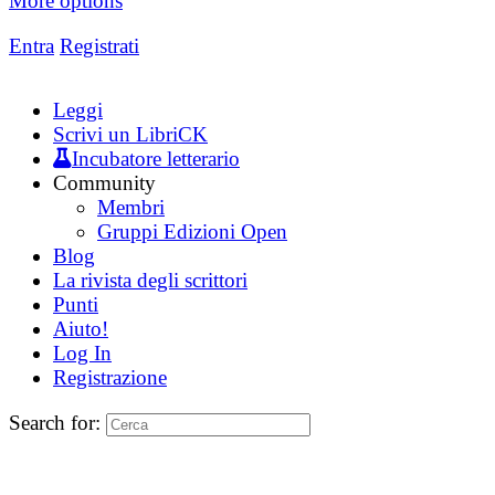
More options
Entra
Registrati
Leggi
Scrivi un LibriCK
Incubatore letterario
Community
Membri
Gruppi Edizioni Open
Blog
La rivista degli scrittori
Punti
Aiuto!
Log In
Registrazione
Search for: